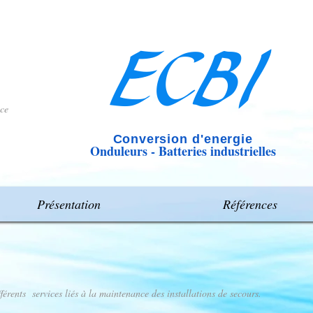
ECBI
nce
C
onversion d'energie
Onduleurs - Batteries industrielles
Présentation
Références
rents services liés à la maintenance des installations de secours.